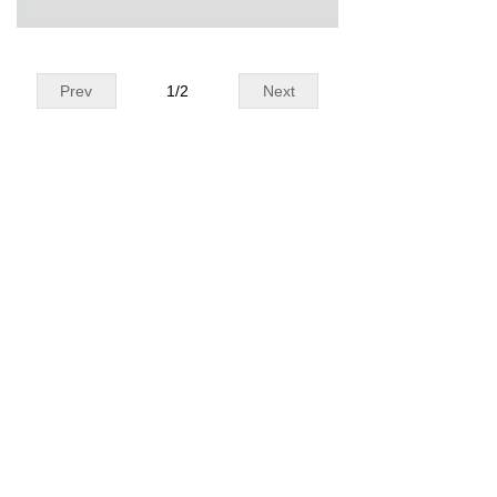
Prev
1
/
2
Next
Contact
地址：
NO.1269 Plant, Jinhu Road, Jinqiao
Export Processing Zone, Pudong New
District, Shanghai, China.
电话：
86-21-5032-3322