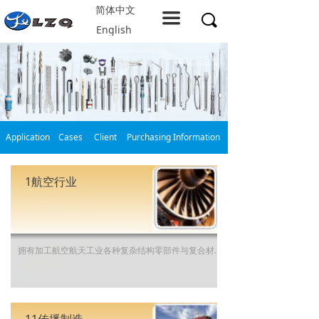
简体中文
Home
끀
끠
English
About LZQ
Products
service support
Application
Cases
Client
Purchasing Information
Solution
Company resources
1航空行业
Contact us
拥有加工航空航天工业各种复杂结构零部件与复合材料的综合解决方案，岭之崎是航空航天行业领先的行业伙伴。